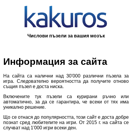
Числови пъзели за вашия мозък
Информация за сайта
На сайта са налични над 30'000 различни пъзела за
игра. Следователно вероятността да получите отново
същия пъзел е доста ниска.
Включените тук пъзели са курирани ръчно или
автоматично, за да се гарантира, че всеки от тях има
уникално решение.
Що се отнася до популярността, този сайт е доста добре
познат сред любителите на игри. От 2015 г. на сайта се
случват над 1'000 игри всеки ден.