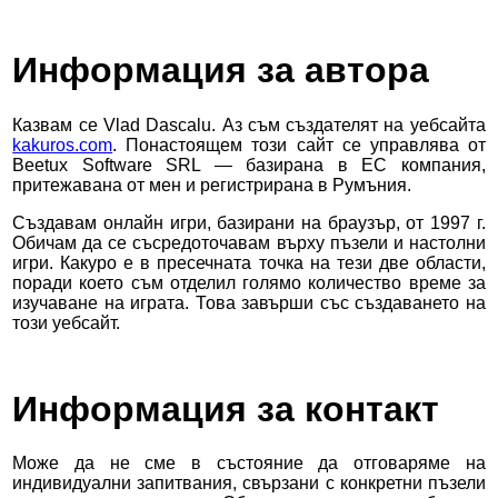
Информация за автора
Казвам се Vlad Dascalu. Аз съм създателят на уебсайта
kakuros.com
. Понастоящем този сайт се управлява от
Beetux Software SRL — базирана в ЕС компания,
притежавана от мен и регистрирана в Румъния.
Създавам онлайн игри, базирани на браузър, от 1997 г.
Обичам да се съсредоточавам върху пъзели и настолни
игри. Какуро е в пресечната точка на тези две области,
поради което съм отделил голямо количество време за
изучаване на играта. Това завърши със създаването на
този уебсайт.
Информация за контакт
Може да не сме в състояние да отговаряме на
индивидуални запитвания, свързани с конкретни пъзели